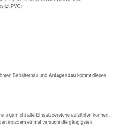
sitzt
PVC
:
ähnten Behälterbau und
Anlagenbau
kommt dieses
als garnicht alle Einsatzbereiche aufzählen können.
aben trotzdem einmal versucht die gängigsten