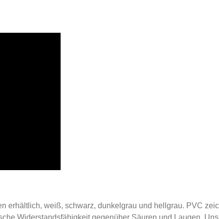
n erhältlich, weiß, schwarz, dunkelgrau und hellgrau. PVC zeic
emische Widerstandsfähigkeit gegenüber Säuren und Laugen. Un