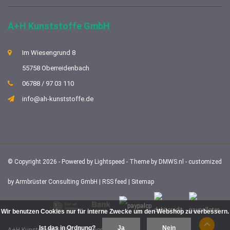
A+H Kunststoffe GmbH
Im Wiesengrund 8
55758 Oberreidenbach
06788 / 97 03 110
info@ah-kunststoffe.de
© Copyright 2026 - Powered by
Lightspeed
- Theme by
DMWS.nl
- customized
by
Armbrüster Consulting GmbH
|
RSS feed
|
Sitemap
Wir benutzen Cookies nur für interne Zwecke um den Webshop zu verbessern.
Ist das in Ordnung?
Ja
Nein
A+H Kunststoffe GmbH
/
5
-
beoordelingen op