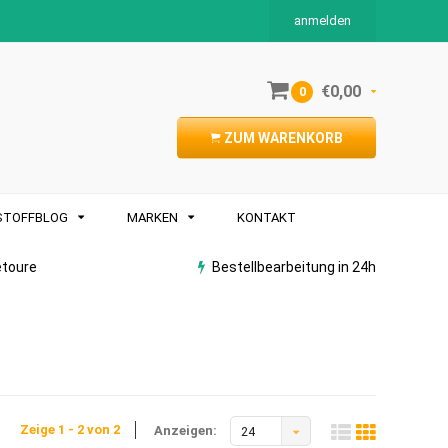
anmelden
€0,00
0
ZUM WARENKORB
STOFFBLOG
MARKEN
KONTAKT
etoure
Bestellbearbeitung in 24h
Zeige 1 - 2 von 2
Anzeigen:
24