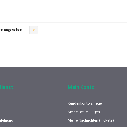
en angesehen
ienst
Mein Konto
Kundenkonto anlegen
Meine Bestellungen
elehrung
Meine Nachrichten (Tickets)