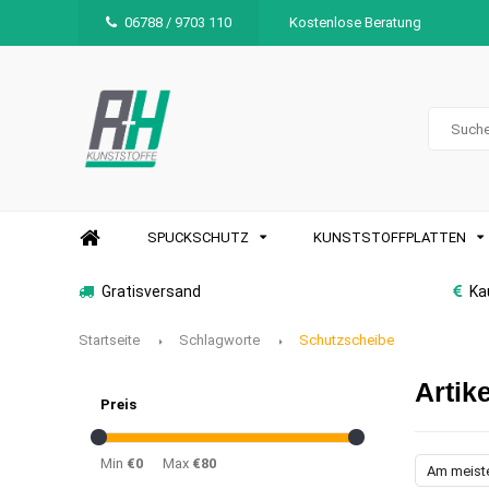
06788 / 9703 110
Kostenlose Beratung
SPUCKSCHUTZ
KUNSTSTOFFPLATTEN
Gratisversand
Ka
Startseite
Schlagworte
Schutzscheibe
Artik
Preis
Min
€0
Max
€80
Am meist