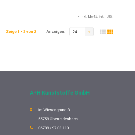
* Inkl. MwSt. inkl. USt.
Zeige 1 - 2 von 2
Anzeigen:
24
A+H Kunststoffe GmbH
Im Wiesengrund 8
55758 Oberreidenbach
06788 / 97 03 110