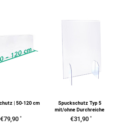
hutz | 50-120 cm
Spuckschutz Typ 5
mit/ohne Durchreiche
(versch. Größen)
€79,90
*
€31,90
*